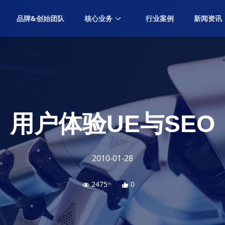
品牌&创始团队
核心业务
行业案例
新闻资讯
GEO营销
Generative Engine Optimization Marketing
内容营销
Content Marketing
效果营销
Performance Marketing
用户体验UE与SEO
数字广告
Digital Advertising
创意设计
2010-01-28
Creative Design
社交营销
2475
0
Social Marketing
海外营销
Overseas Marketing