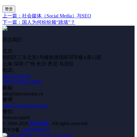
赞赏
上一篇：社会媒体（Social Media）与SEO
下一篇：国人为何纷纷频“跳墙”？
关注我们
北京:
朝阳区三丰北里1号楼悠唐国际写字楼A座13层
上海·深圳·广州·长沙·悉尼·马尼拉
电话:
400-016-6678
+86 (10) 8561 6983
邮箱:
info@netconcepts.cn
微博:
weibo.com/netconcepts
微信:
NetconceptsN
© 2008-2026
耐特康赛
. All rights reserved.
京ICP备
13018368号-2
京公网安备 11010502046594号