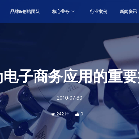
品牌&创始团队
核心业务
行业案例
新闻资讯
GEO营销
Generative Engine Optimization Marketing
内容营销
Content Marketing
效果营销
Performance Marketing
为电子商务应用的重
数字广告
Digital Advertising
创意设计
2010-07-30
Creative Design
社交营销
2421
0
Social Marketing
海外营销
Overseas Marketing