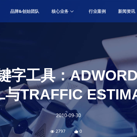
品牌&创始团队
核心业务
行业案例
新闻资讯
GEO营销
Generative Engine Optimization Marketing
内容营销
Content Marketing
效果营销
Performance Marketing
键字工具：ADWORDS
数字广告
Digital Advertising
L与TRAFFIC ESTIM
创意设计
Creative Design
社交营销
2010-09-30
Social Marketing
海外营销
2797
0
Overseas Marketing