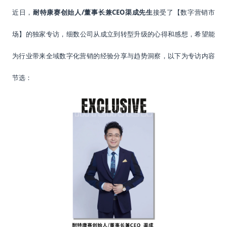
/
CEO渠成先生
接受了
近日
，
耐特康赛创始人
董事长兼
【
数字营销市
场
】
的独家专访
，
细数公司从成立到
转型
升级
的心得和感想
，
希望能
为
行业
带来全域数字化营销的经验分享与趋势洞察
，
以下为专访内容
节选
：