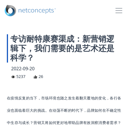
专访耐特康赛渠成：新营销逻
辑下，我们需要的是艺术还是
科学？
2022-09-20
5237
26
在疫情反复的当下
，
市场环境
也随之发生着翻天覆地的
变化，
各行各
业
也
面临着
巨大
的
挑战。
在
动荡不断的时代下，
品牌
如何在
不确定性
中生存与成长？营销又
将如何更好地帮助品牌有效洞察消费者需求
？