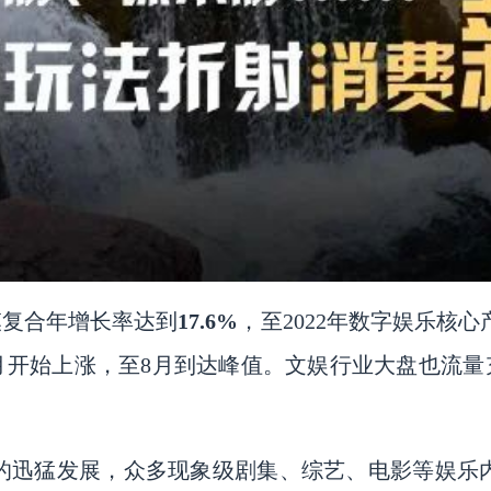
规模复合年增长率达到
17.6%
，至
2022年数字娱乐核
自6月开始上涨，至8月到达峰值。文娱行业大盘也流
的迅猛发展，众多现象级剧集、综艺、电影等娱乐