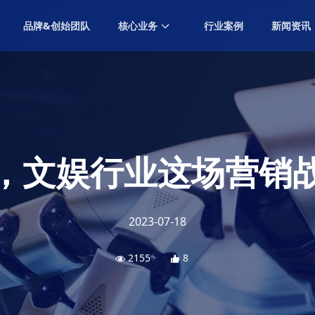
品牌&创始团队
核心业务
行业案例
新闻资讯
GEO营销
Generative Engine Optimization Marketing
内容营销
Content Marketing
效果营销
Performance Marketing
，文娱行业这场营销
数字广告
Digital Advertising
创意设计
2023-07-18
Creative Design
社交营销
2155
8
Social Marketing
海外营销
Overseas Marketing