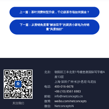
上一篇：茶叶消费转型升级，千亿级茶市场如何掘金？
下一篇：从营销角度看“解放双手”的厨房小家电为何销
量“风景独好”
北京:
朝阳区三丰北里1号楼悠唐国际写字楼A
座13层
上海·深圳·广州·长沙·悉尼·马尼拉
电话:
400-016-6678
+86 (10) 8561 6983
邮箱:
info@netconcepts.cn
微博:
weibo.com/netconcepts
关注我们
微信:
NetconceptsN