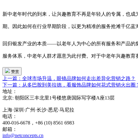
新中老年时代的到来，让兴趣教育不再是年轻人的专属，也成
期。因此如何在行业早期阶段，以更为精准的服务抢滩千亿蓝
回归银发产业的本质
——以老年人为中心的所有服务和产品的
服务体系，中老年人群才愿意为此付费。对于中老年兴趣教育
赞赏
上一篇：全球市场升温，眼镜品牌如何走出差异化营销之路？
下一篇：从多巴胺到美拉德，看服饰品牌如何花式营销火出圈
地址：
北京: 朝阳区三丰北里1号楼悠唐国际写字楼A座13层
上海·深圳·广州·长沙·悉尼·马尼拉
电话：
400-016-6678，+86 (10) 8561 6983
邮箱：
info@netconcepts.cn