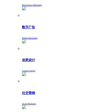
Performance Marketing
数字广告
Digital Advertising
创意设计
Creative Design
社交营销
Social Marketing