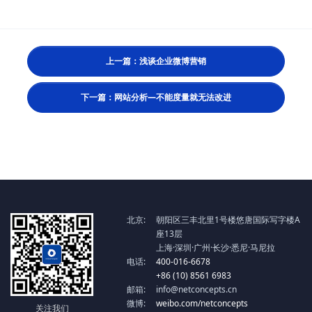
上一篇：浅谈企业微博营销
下一篇：网站分析—不能度量就无法改进
北京:
朝阳区三丰北里1号楼悠唐国际写字楼A
座13层
上海·深圳·广州·长沙·悉尼·马尼拉
电话:
400-016-6678
+86 (10) 8561 6983
邮箱:
info@netconcepts.cn
微博:
weibo.com/netconcepts
关注我们