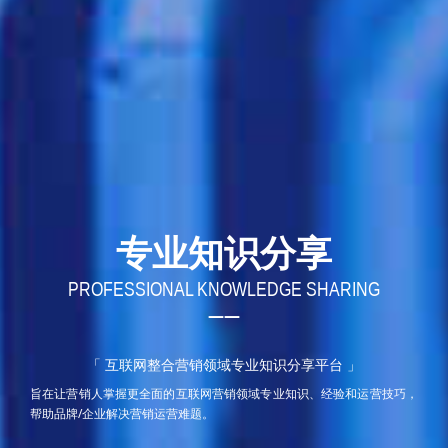
专业知识分享
PROFESSIONAL KNOWLEDGE SHARING
——
「 互联网整合营销领域专业知识分享平台 」
旨在让营销人掌握更全面的互联网营销领域专业知识、经验和运营技巧，
帮助品牌/企业解决营销运营难题。